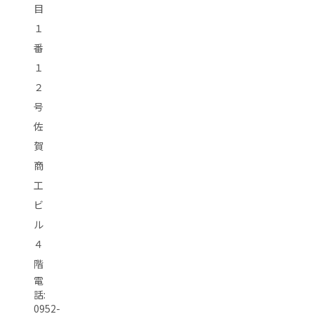
目
１
番
１
２
号
佐
賀
商
工
ビ
ル
４
階
電
話:
0952-