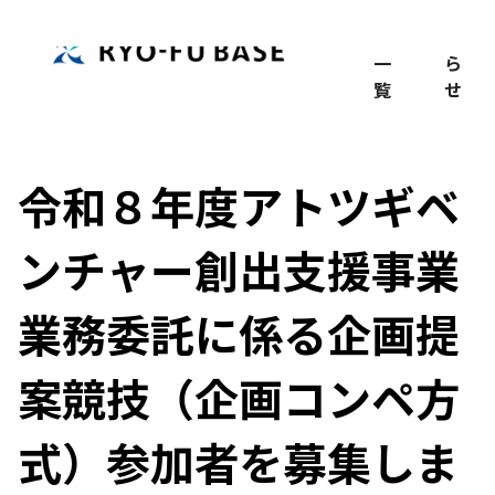
TOP
記
お
事
知
一
ら
覧
せ
令和８年度アトツギベ
ンチャー創出支援事業
業務委託に係る企画提
案競技（企画コンペ方
式）参加者を募集しま