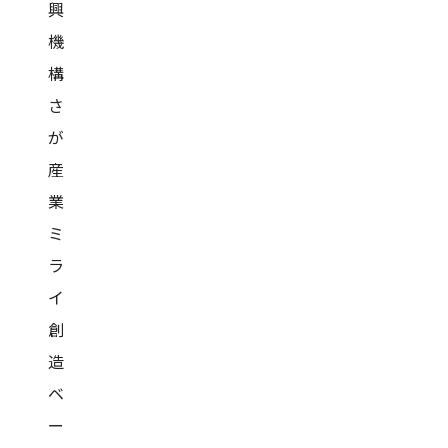
興
機
構
さ
が
産
業
ミ
ラ
イ
創
造
ベ
ー