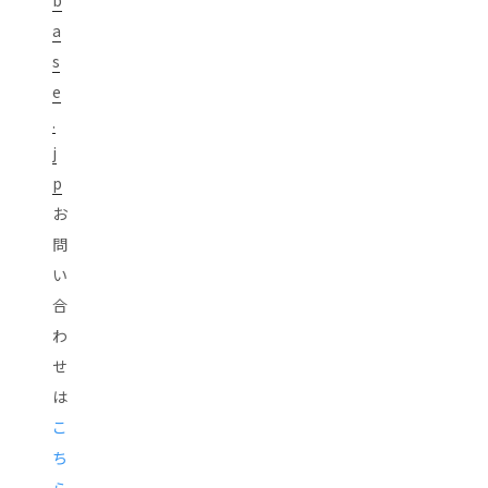
b
a
s
e
.
j
p
お
問
い
合
わ
せ
は
こ
ち