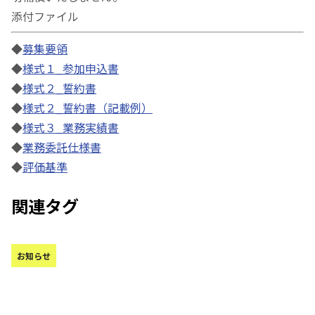
添付ファイル
◆
募集要領
◆
様式１_参加申込書
◆
様式２_誓約書
◆
様式２_誓約書（記載例）
◆
様式３_業務実績書
◆
業務委託仕様書
◆
評価基準
関連タグ
お知らせ