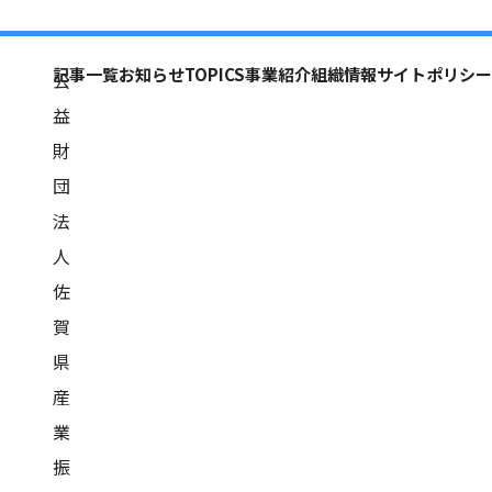
記事一覧
お知らせ
TOPICS
事業紹介
組織情報
サイトポリシー
公
益
財
団
法
人
佐
賀
県
産
業
振