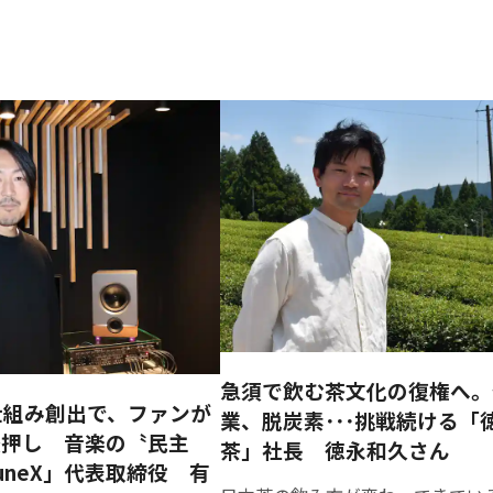
を通じて、
う軸を明確
高機能化粧
れるきっか
自身のキャ
にするため
品原料の開
けづくりを
リアや働き
の自己理
発及び販売
行います。
方について
解・ビジョ
と同原料を
本スペース
考える機会
ン設計に加
活用した自
が開設され
を提供しま
え、生成AI
社ブランド
る佐賀大学
す。 近年、
を活用した
化粧品の開
産学交流プ
働き方や生
業務効率化
発及び販売
ラザは、産
き方の選択
や企画立案
事業
学連携を推
肢は大きく
など、これ
進し、学生
広がってい
からの事業
ベンチャー
ます。管理
創出に必要
も入居する
職として組
なスキルの
施設です。
織を牽引す
習得を目指
今回、RYO-
る道、起業
します。 副
FU BASEが
急須で飲む茶文化の復権へ。
に挑戦する
業や起業を
仕組み創出で、ファンが
同施設内に
業、脱炭素･･･挑戦続ける「
道、副業を
検討してい
拠点を設け
後押し 音楽の〝民主
茶」社長 徳永和久さん
通じて可能
る方はもち
ることで、
uneX」代表取締役 有
性を広げる
ろん、地域
より多様な