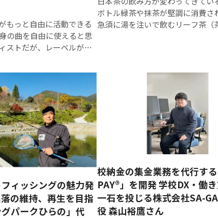
日本茶の飲み方が変わってきてい
道、さらに
で新しいプ
人材がつな
ボトル緑茶や抹茶が堅調に消費さ
は退職後も
ロジェクト
がる環境を
がもっと自由に活動できる
急須に湯を注いで飲むリーフ茶（
知識や経験
を立ち上げ
整え、学生
身の曲を自由に使えると思
少傾向にある。リーフ茶の売上減
を活かして
たい方、事
の挑戦や起
ィストだが、レーベルが楽
界にとって大きな痛手だ。佐賀県
活躍し続け
業アイデア
業家・地域
握っていることなどで、活
製造・卸売業を営む徳永和久さん（
る道など、
を形にした
企業による
とも多い。佐賀県唐津市で
「急須でいれる茶文化」の復権を
その形はさ
い方、AIを
新たな取り
業した有本匡男さん（48）は、
たな挑戦に乗り出している。 〝茶匠〟の仕事
まざまで
活用して仕
組みを後押
の仕組みをつくり、アーテ
とは？ ーー茶製造・卸売業は、“茶匠”や“茶
す。 一方
事の質を高
しします。
を調達する際の選択肢を広
師”とも呼ばれます。仕事内容が
で、身近に
めたい方な
また、本ス
ポータ
のですが、茶農家とは違いますか。
ロールモデ
ど、学生・
ペースには
事業内容を教え
茶農家はお茶を育て、収穫したお
ルがいない
社会人を問
RYO-FU
あるいは釜で炒った後に、もんで
ことから、
わず幅広い
BASEのスタ
たものにしたいと考えてい
「荒茶」を作ります。私たちは仕
「自分には
方にご参加
ッフが常駐
盤権（録音された音源の権
担当する職人です。仕入れた荒茶
難しいかも
いただけま
校納金の集金業務を代行する
し、利用者
複数の権利がありますが、
極め、ブレンドする「合組（ごう
しれない」
す。 （1）
PAY®」を開発 学校DX・働
トフィッシングの魅力発
同士の交流
スト自身がコントロールす
して、火入れ機で焙煎します。そ
「何から始
第1回 ビジ
一石を投じる株式会社SA-G
集落の維持、再生を目指
促進や相談
金調達の手段も限られてい
が０．１度違うだけでお茶の味は
めればよい
ネス基礎講
役 森山裕鷹さん
対応を行い
ングパークひらの」代
わります。ちょくちょく試飲して
かわからな
座 「『原動