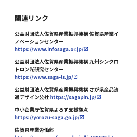
■テーマ別
自身のキャ
て、事業ア
にするため
エンジニアとして、ブロックチェー
ンイベントには、雪の中、
挑戦の進め
ニティ形成
と前向きな声をいただいて
す。 本セミ
た味の楽しみ方ができます。 イン
ネットワー
リアや働き
イデアのブ
の自己理
像処理に関心があり、いろいろな
30人以上が参加した＝米丸
方や相談相
学生、スタ
資ではなく、楽曲という文
ナーは、7月
含め嬉野温泉には多くの観光客が
キング 「何
方について
関連リンク
ラッシュア
解・ビジョ
起業（18年）しました。地元企業
手の不足と
ートアッ
バトンリレーしていく、そ
25日（土）
が、ただお茶を飲んでもらって終
か始めた
考える機会
ップや収益
ン設計に加
イン上で商品が汚損していないか
さい。 米丸さん 25
いった課題
プ、地域企
化」を実現したいです。
にSAGAアリ
くない。なにか面白い体験をして
い」 「働き
を提供しま
化、事業成
え、生成AI
ックするシステムを受託開発した
公益財団法人佐賀県産業振興機構 佐賀県産業イ
ンドのプレ・オープンイベ
を抱えてい
業、支援機
目指す －－音楽界を
ーナで開催
「自宅でも再現したい」と思って
方を考えた
す。 近年、
長に向けた
を活用した
ームでの監視カメラによる「高齢
。有名釣り具メーカーによ
ノベーションセンター
ます。 RYZE
関などの出
音楽著
される
ば、家庭での茶葉の購入につなが
い」 「アイ
働き方や生
支援を行
業務効率化
ステム」（徘徊者探知装置）を作
ベントが開催され、専属フ
は、そうし
会いを促進
https://www.infosaga.or.jp/
兆円程度、日本国内のインデ
「SAGA×W
います。 やはり、お茶は急須で飲
デアを形に
き方の選択
い、アイデ
や企画立案
いました。実はその延長線で、学校
（講師・アドバイザー）の
た後継者が
し、新たな
数百億円とされます。その
OMAN EXPO
おいしいのは間違いないです。 英国で「三つ
したい」な
肢は大きく
アを具体的
など、これ
公益財団法人佐賀県産業振興機構 九州シンクロ
れたのです。 学校内に設置された監視カメラ
会などがあり、あいにくの
仲間や専門
ネットワー
当な対価として資金に変え
2026」の同
星」獲得、脱炭素にも挑戦 ーー海外販売にも
ど、参加者
広がってい
な事業へと
からの事業
トロン光研究センター
を、子供たちの安全を守るために
内外から30人以上が参加し
家との対話
クづくりを
と、支援したいファンをつ
時開催イベ
力を入れていると聞きました。 徳
の関心に近
ます。管理
磨き上げて
創出に必要
できないか――と、学校に見学にいっ
https://www.saga-ls.jp/
ントは、全国10カ所ほどで
を通じて家
支援しま
化の醸成を目指します。 そ
ントとして
や徳永製茶の販売量の１割は海外
いテーマご
職として組
いきます。
なスキルの
先生から「カメラより、もっと困
ません。それに「フィッシ
業の可能性
す。 4．イベ
企業が支え手となって楽曲
実施しま
た。イギリスの紅茶をはじめヨー
公益財団法人佐賀県産業振興機構 さが県産品流
とに交流を
織を牽引す
UNDERLINE
習得を目指
あるんです……」と、悲鳴にも似
」が選ばれたことで、認知
を見つめ直
ント・セミ
し、地元に対価が入り、後
す。働き方
お茶を愛飲する習慣が根強く残っ
通デザイン公社
https://sagapin.jp/
行います。
る道、起業
では、「学
します。 副
けたのがきっかけでした。 ――学校PAYについ
じます。 2月に正式
し、自分の
ナー開催 起
にも使っていく。全国でこ
やキャリ
世界という広いテーブルに嬉野茶
同じ思いを
に挑戦する
んで終わ
業や起業を
て、今後の展望を聞かせてください。 
ますが、これからも初心者
代ならでは
業やDXをテ
えてくれば面白いだろうと
ア、ライフ
いきます。海外展開に向けて、イ
中小企業庁佐賀県よろず支援拠点
持つ参加者
道、副業を
り」ではな
検討してい
ん 今は、学内のシステムが中心ですが、保護
みんなに愛される釣り場」
の挑戦を実
ーマとした
スタイルな
式ある食品審査会「Great Taste A
https://yorozu-saga.go.jp/
との出会い
通じて可能
く、実際に
る方はもち
者の利便性向上のため、マイペー
す。その一方で、様々な事
践する伴走
イベントや
を聴けば当時を思い出した
どをテーマ
毎年応募しています。2025年は
を通じて、
性を広げる
行動し、挑
ろん、地域
アプリ（「学校PAY保護者アプリ
限界集落を持続可能な地域
型プログラ
交流会を定
佐賀県産業労働部
変わったり。私たちは「楽
とした
と「抹茶」で最高評価の三つ星を
自分らしい
道、さらに
戦を形にし
で新しいプ
振替予定の通知や、未納金をスマ
最終的な目的です。そのた
ムです。採
期的に開催