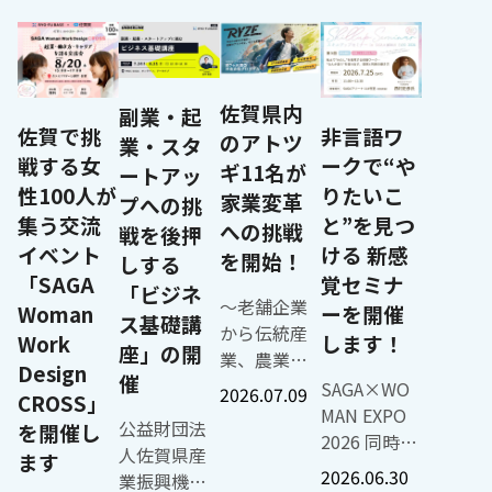
いて語って
（2）第2回
代行します。 一般的に、学校は毎月、金融機
ニジマスの養殖を始め、そ
交流プラザ
。佐賀県唐津市に森を買っ
ームも影響しています。助かって
いただきま
ビジネス基
関のフォーマットに沿った口座振
「旧平之ニジマス釣り堀公
2F（佐賀県
イベートフェス等ができる
は多いですが、リーフ茶が主力の
す。また、
礎講座
ータを作成して、スケジュール通
が始まりです。釣り堀は三角
佐賀市本庄
て運営をしようとしていま
売業にとっては・・・。荒茶の仕
テーマ別ネ
「『生産
関に送る必要がありますが、各家
25㍍＋20㍍）の第一ポンド
町1番地）
唐津市のスタートアップ登
騰すれば、経営を圧迫することに
佐賀県内
ットワーキ
性』を革命
副業・起
る金融機関はさまざまです。この
が、昨秋、第二ポンド（長方
開設期間：
覧希望のはずが起業希望の
ただ、ペットボトル緑茶や抹茶を
佐賀で挑
非言語ワ
ングを通じ
する！AIを
のアトツ
がデータを送る先も複数になって
業・スタ
）が完成し、敷地は1.5㌶に拡
2026年7月
込んでしまい･･･。別荘事業
したり、否定したりしているわけ
戦する女
ークで“や
て、参加者
味方につけ
かさみます。一方で、ほとんどの
ギ11名が
りがメインの「釣り堀」と
ートアッ
30日（木）
談したら「昔、楽曲の著作
せん。ペットボトルは現代の生活
同士が悩み
る業務爆速
性100人が
りたいこ
務職員（事務の先生）は1人か、2
家業変革
魚との駆け引きを楽しむ、
～2027年3
スを考えていた」と提案さ
プへの挑
た便利なもので、小学生でもコン
や想いを共
化とアウト
ラスを持つ教員が分担する学校も
集う交流
と”を見つ
スが基本の釣り場です。年
月（予定）
ことになりました。 私自
への挑戦
てくれるのは日本茶にとってはい
戦を後押
有しなが
プット最大
文部科学省は「収金会計業務の負
イベント
ける 新感
利用がありますが、今後は1
※閉館日未
インディーズレーベルの設立
す。私はペットボトル緑茶とリー
を開始！
しする
ら、新たな
化戦略」 日
を解放する」としていますが、そ
ます。 限界集落を
定。8月13日
あります。その時、アーテ
「SAGA
覚セミナ
の違いをしっかり伝えたいです。 ペットボト
「ビジネ
視点や人と
時：2026年
事務職員に業務が一極集中します
になったの
～老舗企業
（木）・14
クトが少ないと感じる事が
ル茶と違う魅力 「体験」で伝える ーー役割の
Woman
ーを開催
のつながり
ス基礎講
8月21日（金
作業し続けている学校もあり、一
丸さん エリアト
から伝統産
日（金）は
ば、レーベル主導で「英語
違いは何でしょうか。また嬉野茶
Work
します！
を得る機会
曜日）15時
座」の開
いきません。 校納金は、年度当初に、月ごと
グに魅了され、たまたま見
業、農業、
休館いたし
変えろ」「京都なので大文
は。 徳永さん リーフ茶は、消費
Design
を創出しま
00分～18時
の徴収額が決められますので、そ
催
ジマス釣り堀公園」を訪れ
介護まで。
ます。 利用
を歌詞に入れろ」とか。も
SAGA×WO
と味を楽しんだり、くつろいだり
2026.07.09
CROSS」
す。 本イベ
00分 会場：
タを学校PAYに取り込めば、あと
との出会いを通してボラン
地域の未来
時間：平日
い事務所もたくさんあるで
MAN EXPO
提供してくれます。ペットボトル
ントの概要
MAIC
公益財団法
を開催し
的に振替されるようにしました。
わるようになりました。平
を担う次世
10:00～17：
好いいと感じた楽曲がアー
2026 同時開
運んで喉の渇きを癒やします。役
１ 開催日時
SAGA（佐賀
人佐賀県産
た場合の対応もシステムで自動化
ます
世帯の集落で、平均年齢は
代経営者が
00 対象者：
わない形で変わっていくこ
催イベント
に違います。 嬉野茶の魅力の前に
2026.06.30
令和８年８
市）、オン
業振興機構
で、学校で未納状況を一つ一つチ
落。釣りをしない方たちが運
集結～ 公益
どなたでも