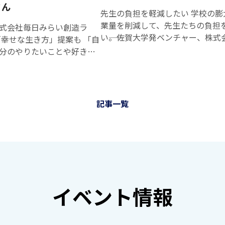
ます。 学生
有・管理できるプラットフ
と旨味の加減を探り、求める味に
さん
い」と感じ
力』を形に
先生の負担を軽減したい 学校の膨大な事務作
にとっては
指しています。これまでは
いきます。 茶産地のプロデューサ
る人も少な
する！自己
業量を削減して、先生たちの負担
式会社毎日みらい創造ラ
挑戦への第
だけだったファンが、権利
役割もあります。新茶の時期には
くありませ
理解による
い――。佐賀大学発ベンチャー、株式会
一歩を踏み
曲のサポーター」としてア
って「今日の荒茶のここが良かっ
ん。 本イベ
アイデンテ
の森山裕鷹代表取締役CEO（27
分のやりたいことや好きな
出す場とし
られるようになります。 －
時間や温度がちょっと長かったん
ントでは、
ィティ設計
や教材費など（校納金）の徴収業
いく『幸せな生き方』を提
て、企業や
どないビジネスですか。 有
すか？」などとアドバイスしたり
県内で経営
とビジョン
行する「学校PAY®」を開発し、
―。佐賀県唐津市の標高400
起業家にと
ないわけではないですが、ま
肥料の入れ方について話したりす
者、起業
構築」 日
を中心に普及を図っている。佐賀
ラウト（管理釣り場）「フ
っては新た
にはなっていません。日本
ります。 日本酒業界でいうと、私
家、企業管
時：2026年
トアップ支援を受けるITエンジニ
ひらの」の米丸知成代表
な人材や支
拡大している欧米では、投
酒屋や杜氏といったところでしょうか
記事一覧
理職などと
7月24日（金
ん。事業内容や今後の展望を聞いた。 
前、小学校教諭を早期退職
援機関との
アーティストの楽曲権利を
茶業界の現状は？ 徳永さん リー
して活躍す
曜日）15時
徳永敬（株式会社毎日みらい創造ラボ） 
住した。ニジマスなどをル
出会いの場
る動きが活発化していま
ボトルなど茶飲料の消費額が200
る女性たち
00分～18時
校PAY」はどんなシステムですか？ 森山さ
似餌で狙う「エリアトラウ
として、幅
を一部の投資家だけでな
ました。今やリーフ茶の消費額は
をゲストに
00分 会場：
学校が保護者から集める学校徴収
の輪を広げようと、2025年
広い活用を
が「推し活」の延長として
分の２ほどです。お茶は春に摘ま
迎え、仕事
MAIC
ートに集金する」サービスです。
してリニューアルオープンさ
想定してい
本独自に進化させたいので
が最も味がよく、高い価格で取引
の中での壁
SAGA（佐賀
で、校納金は現金で徴収されてい
ます。 POP
初夏以降の二番茶、三番茶、四番
や葛藤、そ
市）、オン
今は口座引き落としでの徴収も増
釣り場
UP！RYO-
が、将来的には楽曲が長く
つれ、品質と単価は落ちます。ペ
イベント情報
して挑戦を
ライン 参加
ます。このお金の流れには「学校
活性化協議会のみなさん
FU BASE 概
まれる価値を、ファンと共
緑茶の原料は主に三番茶や四番茶
支えた乗り
費：無料 定
関」「保護者」の三者が登場しま
廃校になった旧厳木（きゅうら
要 場所：佐
りたいと考えています。 －
フ茶として使われる一番茶が売れ
越え方につ
員：30名
ＰＡＹはその三者の間に入って、
校（唐津市厳木町平之）の
賀大学産学
発的な事故
家や茶製造・卸売業には厳しいです