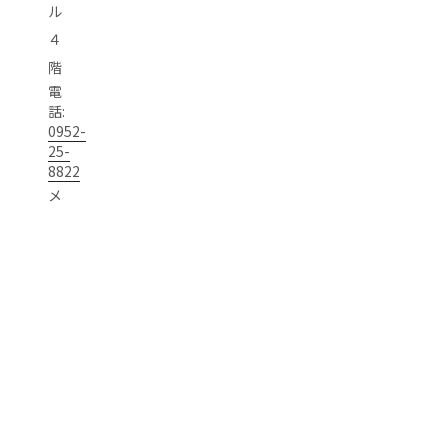
ネットワー
イデアのブ
ル
キング 「何
ラッシュア
４
か始めた
ップや収益
階
い」 「働き
化、事業成
電
方を考えた
長に向けた
話:
い」 「アイ
支援を行
0952-
デアを形に
い、アイデ
25-
8822
したい」な
アを具体的
メ
ど、参加者
な事業へと
の関心に近
磨き上げて
ー
いテーマご
いきます。
ル
とに交流を
UNDERLINE
:
行います。
では、「学
i
同じ思いを
んで終わ
n
持つ参加者
り」ではな
f
との出会い
く、実際に
を通じて、
行動し、挑
o
自分らしい
戦を形にし
@
働き方や次
ていくため
r