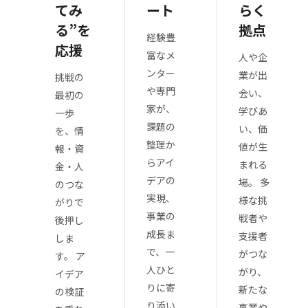
てみ
ート
らく
る”を
拠点
経験豊
応援
富なメ
人や企
ンター
業が出
挑戦の
や専門
会い、
最初の
家が、
学びあ
一歩
課題の
い、価
を、情
整理か
値が生
報・資
らアイ
まれる
金・人
デアの
場。 多
のつな
実現、
様な挑
がりで
事業の
戦者や
後押し
成長ま
支援者
しま
で、一
がつな
す。 ア
人ひと
がり、
イデア
りに寄
新たな
の検証
り添い
事業や