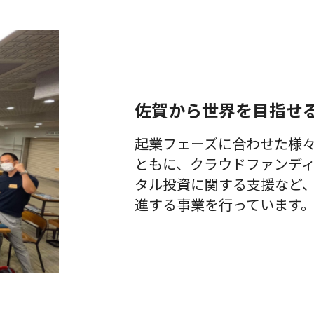
構築 株式会
関など、多
Design
ートアップ
社
様な人材が
CROSS ～起
や新規事業
Lallapallooz
日常的に出
業・働き
に挑戦した
a 佐賀発・小
会い、新た
方・キャリ
い方を対象
規模建設業
な挑戦が生
アを語る交
に、自らの
者向け経営
まれること
流会～」を
原動力やビ
改善ナビゲ
佐賀から世界を目指せ
を目的とし
開催しま
ジョンを整
ーション型
た拠点で
す。本イベ
理し、生成
DXツール
す。 コワー
起業フェーズに合わせた様
ントでは、
AIを活用し
「Joymatic(
キング利用
ともに、クラウドファンデ
佐賀県内で
た生産性向
ジョイマテ
に加え、起
タル投資に関する支援など
さまざまな
上の手法を
ィック)」の
業に関する
挑戦を続け
学ぶ全2回の
進する事業を行っています
事業化プロ
相談対応、
る女性たち
実践型講座
ジェクト 農
交流イベン
のリアルな
です。 本講
業生産法人
ト、セミナ
経験や想い
座では、
グレイスフ
ーなどを実
に触れなが
「なぜ自分
ァーム株式
施し、佐賀
ら、参加者
が挑戦する
会社 白美茸
から新たな
同士の交流
のか」とい
を活用した
事業が生ま