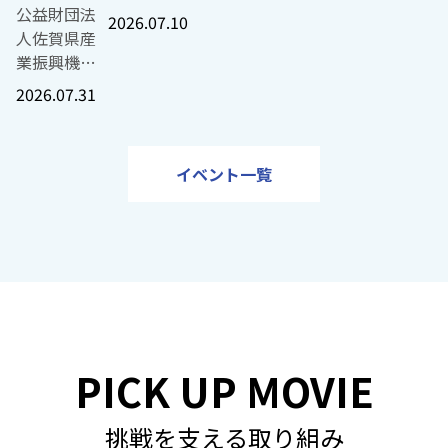
担当アーティストのひと組
SAGA
歴史について説明します。 日本に
月20日（木
公益財団法
ライン 参加
さが産業ミ
理して、文書を作成する手間も省
当初ルールはなく、ホーム
2026.07.10
財団法人佐
ご利用いた
したことをきっかけに仕事
Woman
茶が伝わったのは９世紀前半頃と
曜日）15時
人佐賀県産
費：無料 定
ライ創造ベ
©SA-GA 先生の時間は児童・生徒に ――利用状況
NSなどを使ったPRもしてい
賀県産業振
だけます 利
の「アーティ
Work
が、茶栽培が日本にもたらされたの
00分～17時
業振興機構
員：30名 ▼
ースが主催
はどうですか？ 森山さん 2021年2月に提供を
場者はまばらで周囲の人通
興機構 さが
用料金：無
し切れなかった」という心
Design
とされます。1191年に臨済宗の開
00分 ２ 会場
さが産業ミ
詳細・申込
する、地域
はじめ、既に佐賀県内1市2町で利
2026.07.31
釣り人の被害で無法地帯と
産業ミライ
料 設備：
成しました。 音楽家に
Project 「粘
が、中国（当時の宋）から持ち帰
ホテルマリ
ライ創造ベ
は、
から新たな
秋には武雄市と、福岡県桂川町で
」
創造ベース
Wi-Fi・電源
土でキャリ
佐賀と福岡の県境・背振山で栽培
ターレ創世
ース（RYO-
UNDERLINE
挑戦者を生
る予定です。ほかにも、自治体ご
伝おう」と、ルールやHPを
（RYO-FU
完備、有料
ん 音楽家が、
アを考え
嬉野には1440年ごろ、中国から
佐賀（佐賀
FU BASE）
公式サイト
み出し、事
単独で導入している学校もあり、
ィッシングパークひらの」
BASE）は、
駐車場あり
おいてレーベルに所属する
る？」 ― 女
んだ陶工（陶器職人）が持ち込みま
イベント一覧
市神野東二
は、県内で
をご確認く
業創出を支
用は50校に上ります。1年半後に
年）してイメージチェンジを図
佐賀県内で
スペース：
それ以外の多様な選択がで
性の“次の一
野茶は、旨味がすごく強いのが特
丁目5番15
働く女性
ださい。
援するプロ
シェア52%に達する計画です。 ――教員の長時間
家業を受け
コワーキン
考えています。レーベル側
歩”を引き出
本のほかの地域の茶と製法が違う
号） ３ 定員
や、これか
https://und
グラム
労働、ひいては教員志望者減によ
と漠然と考えていました
継ぐ、また
グスペース
活用する選択もしやすくな
す体験型プ
嬉野では、お茶摘みの10日ほど前
100名（先着
ら新たな挑
erline-
「UNDERLI
足、待遇改善など、教育現場の課
営の跡継ぎは見当たらず、
は今後受け
（最大15名
ログラム
覆いをして太陽光を遮り、まだ葉
順） ４ 対象
戦を考える
saga.jp/202
NE」の一環
ばれています。学校PAYの効果は
齢を考えると「間に合わな
継ぐ予定の
程度）/イベ
金を出して原盤権を保有す
（第3回スキ
らかいうちに摘みます。葉が丸み
者 佐賀で働
女性100名が
60601-2-2/
として、
か？ 森山さん とある自治体での調査による
りはいくらでもいるが、こ
後継者を対
ントスペー
。その代わり、アーティス
ルアップセ
るので玉緑茶と呼ばれます。一方
く・挑戦す
集う交流イ
本講座は
「ビジネス
と、校納金に関連する業務全体で
分しかいない」と決断。50
象とした
ス（最大30
次利用が制限されることが
ミナー） ―
とんどの地域は、葉がもうちょっ
る、全ての
ベント
UNDERLINE
基礎講座」
56.5％削減されました。集金業務
職し、23年4月、個人事業
「佐賀県ア
名程度） 主
、過去の楽曲や未発表曲の著
公益財団法
ら摘む。葉が針のように真っすぐ
女性 ５ 参加
「SAGA
PICK UP MOVIE
プログラム
を開催しま
76.6%削減されたといいます。集
議会から事業を正式に継承
トツギ向け
な機能 1．
ンに譲渡して資金調達がで
人佐賀県産
茶です。より日光に当たっている
費 無料（ド
Woman
の入口とし
す。 副業、
かる事務量は、全体の61.9％を占
伴走支援プ
コワーキン
で新たな作品の原盤権を自
業振興機構
アミノ酸がカテキンに変化して味
リンク・ス
Work
て位置付け
起業、スタ
特に負担が大きい業務です。 先生から「助か
央）】 九州北部のエ
ログラム
グ利用 学
挑戦を支える取り組み
キャリアも可能になりま
さが産業ミ
てきます。 嬉野茶は近代史でも大
イーツ付
Design
ており、講
ートアップ