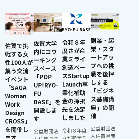
副業・起
令和８年
佐賀大学
佐賀で挑
業・スタ
度さが産
内にコワ
戦する女
ートアッ
業ミライ
ーキング
性100人が
プへの挑
創造ベー
スペース
集う交流
戦を後押
スStartup
「POP
イベント
しする
Launch事
UP!RYO-
「SAGA
「ビジネ
業化補助
FU
Woman
ス基礎講
金の採択
BASE」を
Work
座」の開
先を決定
開設しま
Design
催
しました
す
CROSS」
公益財団法
を開催し
令和８年度
公益財団法
人佐賀県産
ます
さが産業ミ
人佐賀県産