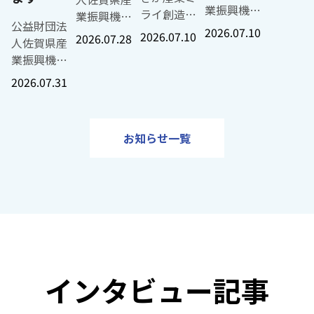
業振興機構
ライ創造ベ
業振興機構
公益財団法
さが産業ミ
ースStartup
2026.07.10
さが産業ミ
2026.07.10
2026.07.28
人佐賀県産
ライ創造ベ
Launch事業
ライ創造ベ
業振興機構
ースが主催
化補助金に
ース（RYO-
さが産業ミ
する、地域
ついて、審
2026.07.31
FU BASE）
ライ創造ベ
から新たな
査の結果、
は、佐賀大
ース（RYO-
挑戦者を生
以下のとお
学産学交流
FU BASE）
み出し、事
り３件を採
プラザ内に
お知らせ一覧
は、県内で
業創出を支
択先として
コワーキン
働く女性
援するプロ
決定しまし
グスペース
や、これか
グラム
た。 ○採択
「POP UP!
ら新たな挑
「UNDERLI
状況 補助対
RYO-FU
戦を考える
NE」の一環
象者 事業計
BASE」を開
女性100名が
として、
画名 株式会
設します。
集う交流イ
「ビジネス
社まるきん
本スペース
ベント
基礎講座」
AI・DXを活
は、学生、
「SAGA
インタビュー記事
を開催しま
用した屋内
起業家、企
Woman
す。 副業、
型釣り堀の
業、支援機
Work
起業、スタ