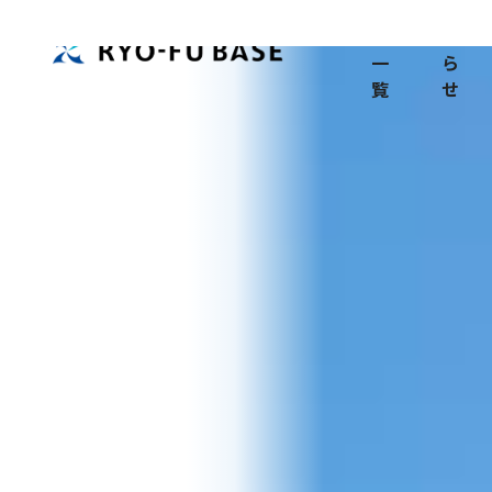
TOP
記
お
事
知
一
ら
覧
せ