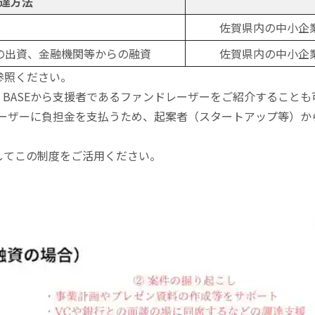
達方法
佐賀県内の中小企
の出資、金融機関等からの融資
佐賀県内の中小企業
参照ください。
U BASEから支援者であるファンドレーザーをご紹介すること
ァンドレーザーに負担金を支払うため、起案者（スタートアップ等）
。
してこの制度をご活用ください。