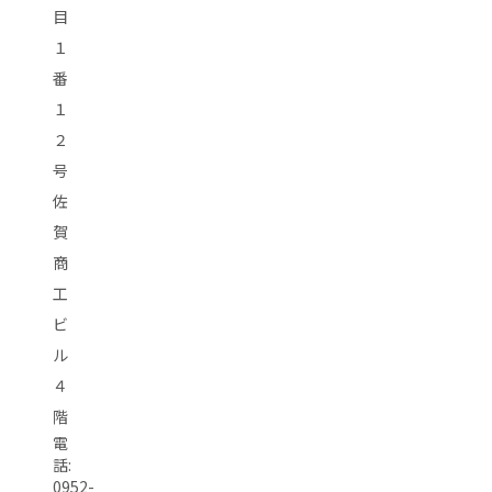
目
１
番
１
２
号
佐
賀
商
工
ビ
ル
４
階
電
話:
0952-