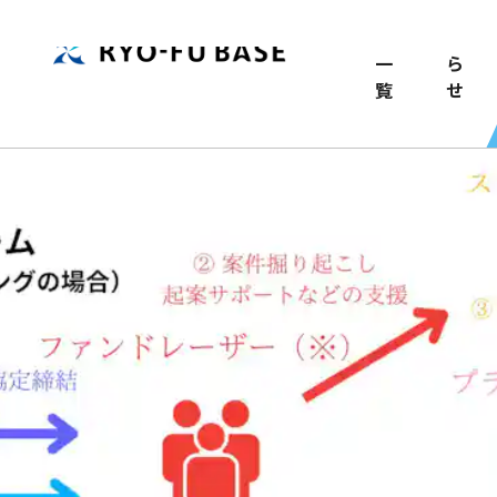
TOP
記
お
事
知
一
ら
覧
せ