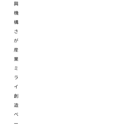
興
機
構
さ
が
産
業
ミ
ラ
イ
創
造
ベ
ー