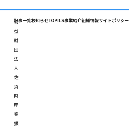
記事一覧
お知らせ
TOPICS
事業紹介
組織情報
サイトポリシー
公
益
財
団
法
人
佐
賀
県
産
業
振