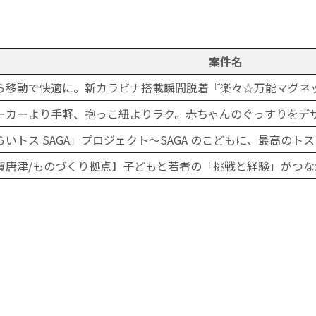
案件名
ら移動で快適に。新カラビナ搭載瞬間脱着『楽々☆万能マグネ
ーカーより手軽、抱っこ紐よりラク。赤ちゃんのぐっすりをデ
らいトス SAGA」プロジェクト～SAGA のこどもに、最高のト
賀唐津/ものづくり拠点】子どもと若者の「挑戦と経験」がつ