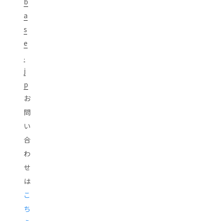
b
a
s
e
.
j
p
お
問
い
合
わ
せ
は
こ
ち