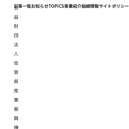
記事一覧
お知らせ
TOPICS
事業紹介
組織情報
サイトポリシー
公
益
財
団
法
人
佐
賀
県
産
業
振
興
機