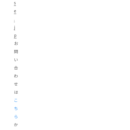
s
e
.
j
p
お
問
い
合
わ
せ
は
こ
ち
ら
か