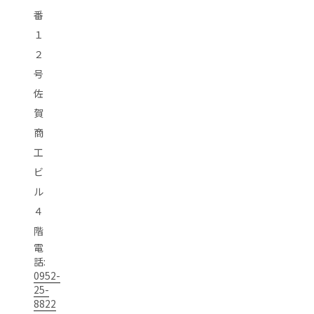
番
１
２
号
佐
賀
商
工
ビ
ル
４
階
電
話:
0952-
25-
8822