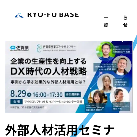
TOP
記
お
事
知
一
ら
覧
せ
外部人材活用セミナ