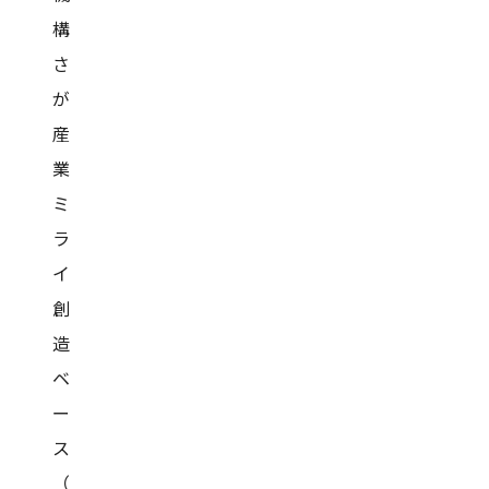
構
さ
が
産
業
ミ
ラ
イ
創
造
ベ
ー
ス
（