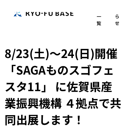
TOP
記
お
事
知
一
ら
覧
せ
8/23(土)～24(日)開催
「SAGAものスゴフェ
スタ11」 に佐賀県産
業振興機構 ４拠点で共
同出展します！