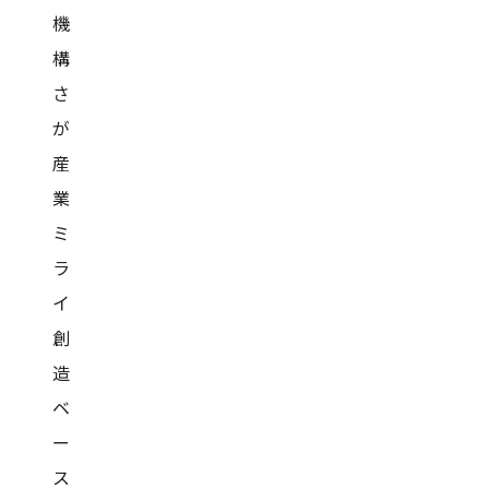
機
構
さ
が
産
業
ミ
ラ
イ
創
造
ベ
ー
ス