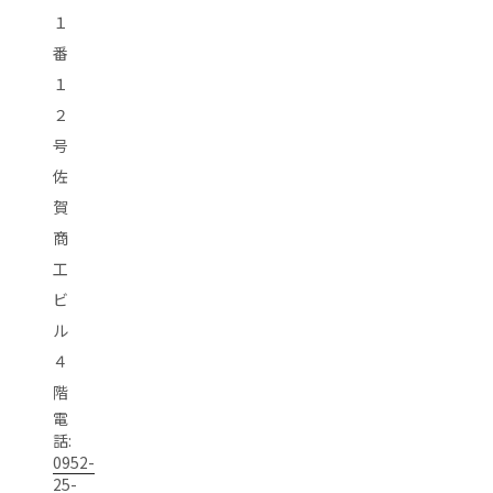
１
番
１
２
号
佐
賀
商
工
ビ
ル
４
階
電
話:
0952-
25-