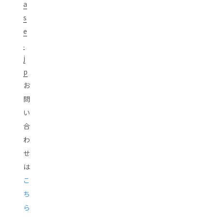
a
s
e
.
j
p
お
問
い
合
わ
せ
は
こ
ち
ら