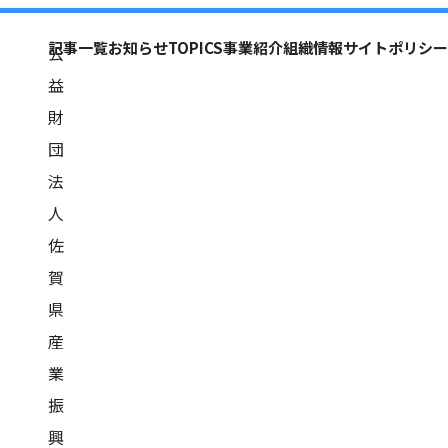
記事一覧
お知らせ
TOPICS
事業紹介
組織情報
サイトポリシー
公
益
財
団
法
人
佐
賀
県
産
業
振
興