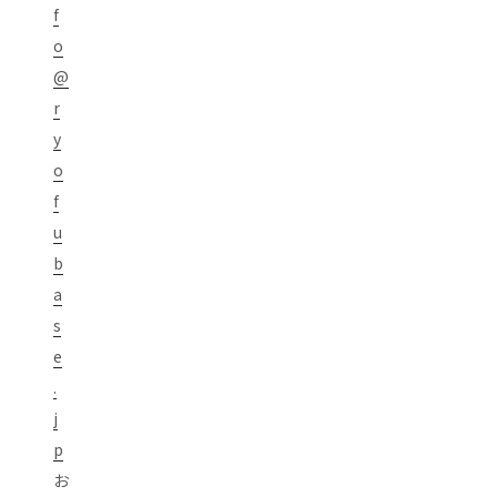
f
o
@
r
y
o
f
u
b
a
s
e
.
j
p
お