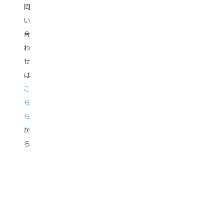
問
い
合
わ
せ
は
こ
ち
ら
か
ら