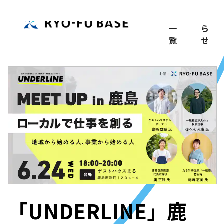
TOP
記
お
事
知
一
ら
覧
せ
「UNDERLINE」鹿