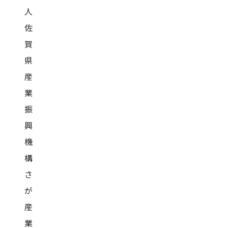
人
佐
賀
県
産
業
振
興
機
構
さ
が
産
業