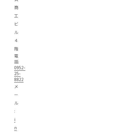
商
工
ビ
ル
４
階
電
話:
0952-
25-
8822
メ
ー
ル
:
i
n