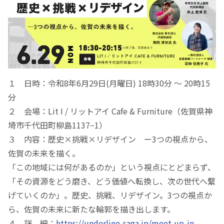
１ 日時：令和8年6月29日(月曜日) 18時30分 ～ 20時15
分
２ 会場：Lit I / リットアイ Cafe & Furniture（佐賀県神
埼市千代田町柳島1137−1）
３ 内容：歴史×挑戦×リデザイン ー3つの視点から、
佐賀の未来を描く。
「この地域には何があるのか」という視点にとどまらず、
「その資源をどう磨き、どう価値へ転換し、次の世代へ繋
げていくのか」。歴史、挑戦、リデザイン。3つの視点か
ら、佐賀の未来に新たな輪郭を描き出します。
４ 詳 細：
https://underline-saga.jp/meet-up-in-