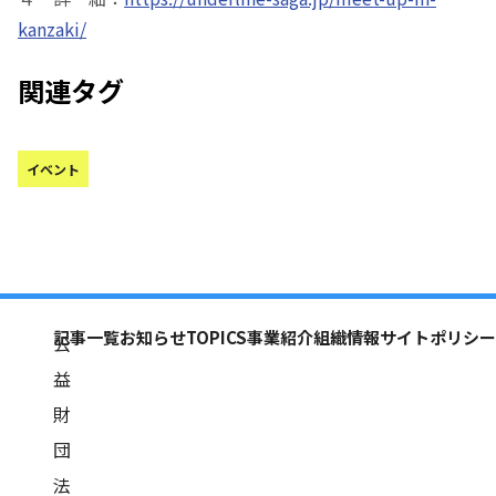
kanzaki/
関連タグ
イベント
記事一覧
お知らせ
TOPICS
事業紹介
組織情報
サイトポリシー
公
益
財
団
法