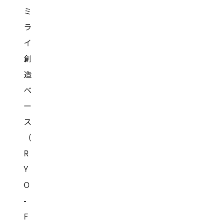
ミ
ラ
イ
創
造
ベ
ー
ス
（
R
Y
O
-
F