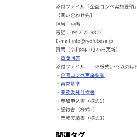
添付ファイル「企画コンペ実施要領
【問い合わせ先】
担当：戸嶋
電話：0952-25-8822
E-mail:info@ryofubase.jp
質問（令和8年2月25日更新）
・
質問回答
添付ファイル ※様式1～3以外はP
・
企画コンペ実施要領
・
審査基準
・
業務委託仕様書
・参加申込書（様式1）
・誓約書（様式2）
・業務実績書（様式3）
関連タグ