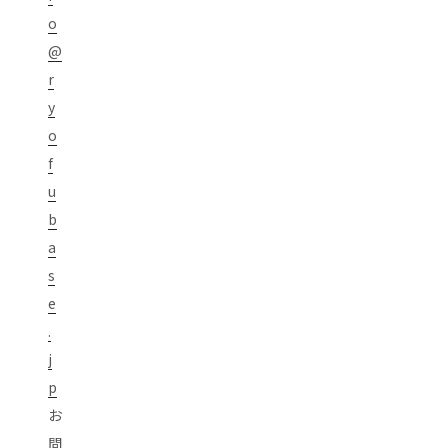
o
@
r
y
o
f
u
b
a
s
e
.
j
p
お
問