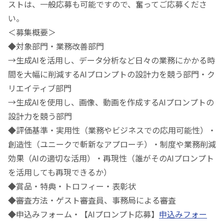
ストは、一般応募も可能ですので、奮ってご応募くださ
い。
＜募集概要＞
◆対象部門・業務改善部門
→生成AIを活用し、データ分析など日々の業務にかかる時
間を大幅に削減するAIプロンプトの設計力を競う部門・ク
リエイティブ部門
→生成AIを使用し、画像、動画を作成するAIプロンプトの
設計力を競う部門
◆評価基準・実用性（業務やビジネスでの応用可能性）・
創造性（ユニークで斬新なアプローチ）・制度や業務削減
効果（AIの適切な活用）・再現性（誰がそのAIプロンプト
を活用しても再現できるか）
◆賞品・特典・トロフィー・表彰状
◆審査方法・ゲスト審査員、事務局による審査
◆申込みフォーム・【AIプロンプト応募】
申込みフォー