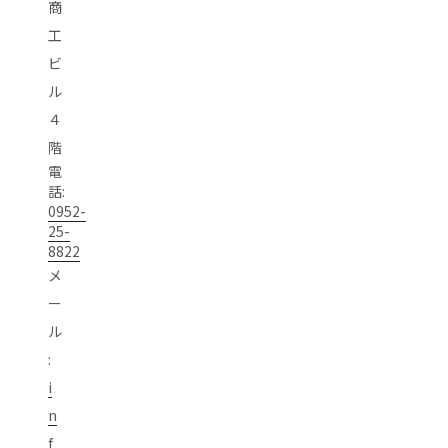
商
工
ビ
ル
４
階
電
話:
0952-
25-
8822
メ
ー
ル
:
i
n
f