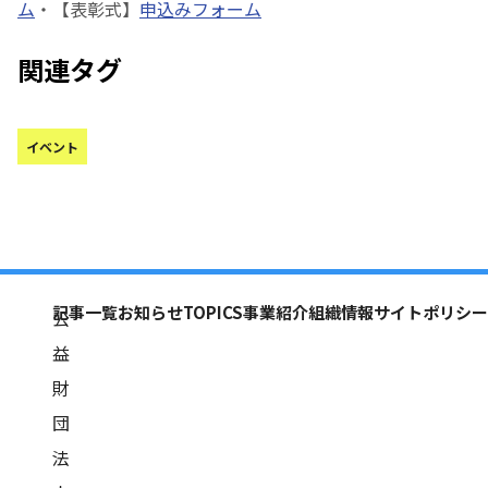
ム
・【表彰式】
申込みフォーム
関連タグ
イベント
記事一覧
お知らせ
TOPICS
事業紹介
組織情報
サイトポリシー
公
益
財
団
法