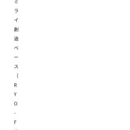
ミ
ラ
イ
創
造
ベ
ー
ス
（
R
Y
O
-
F