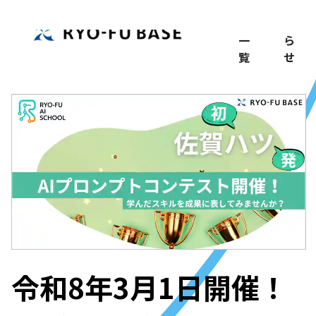
TOP
記
お
事
知
一
ら
覧
せ
令和8年3月1日開催！