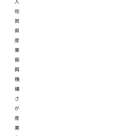
人
佐
賀
県
産
業
振
興
機
構
さ
が
産
業