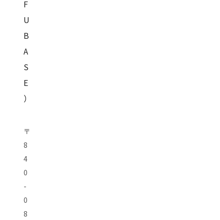
F
U
B
A
S
E
）
〒
8
4
0
-
0
8