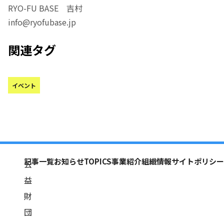
RYO-FU BASE 吉村
info@ryofubase.jp
関連タグ
イベント
記事一覧
お知らせ
TOPICS
事業紹介
組織情報
サイトポリシー
公
益
財
団