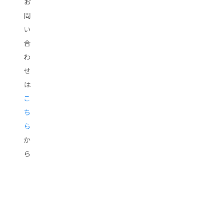
お
問
い
合
わ
せ
は
こ
ち
ら
か
ら