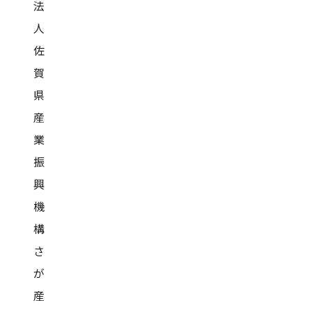
法
人
佐
賀
県
産
業
振
興
機
構
さ
が
産