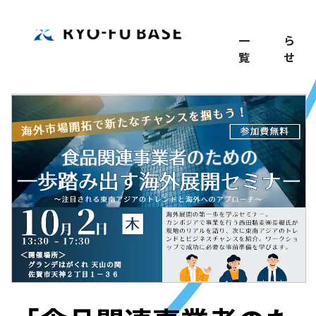
TOP
記
お
事
知
一
ら
覧
せ