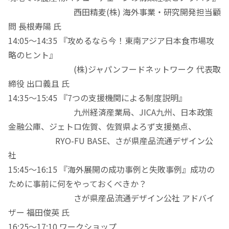
西田精麦(株) 海外事業・研究開発担当顧
問 長根寿陽 氏
14:05〜14:35 『攻めるなら今！東南アジア日本食市場攻
略のヒント』
(株)ジャパンフードネットワーク 代表取
締役 出口義且 氏
14:35〜15:45 『7つの支援機関による制度説明』
九州経済産業局、JICA九州、日本政策
金融公庫、ジェトロ佐賀、佐賀県よろず支援拠点、
RYO-FU BASE、さが県産品流通デザイン公
社
15:45〜16:15 『海外展開の成功事例と失敗事例』成功の
ために事前に何をやっておくべきか？
さが県産品流通デザイン公社 アドバイ
ザー 福田俊英 氏
16:25〜17:10 ワークショップ