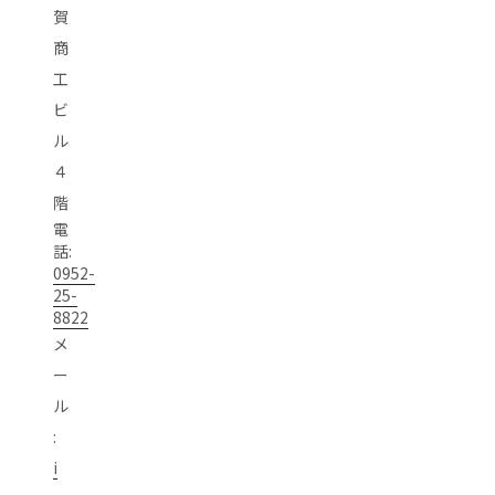
賀
商
工
ビ
ル
４
階
電
話:
0952-
25-
8822
メ
ー
ル
:
i