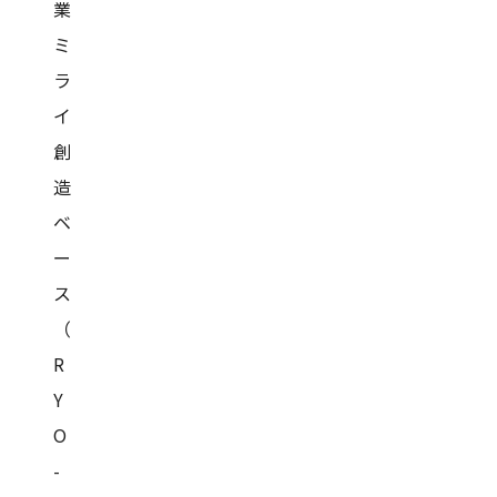
業
ミ
ラ
イ
創
造
ベ
ー
ス
（
R
Y
O
-